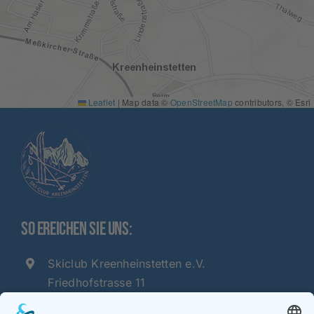
Leaflet
|
Map data ©
OpenStreetMap
contributors, © Esri
So ereichen Sie uns:
Skiclub Kreenheinstetten e.V.
Friedhofstrasse 11
88637 Kreenheinstetten