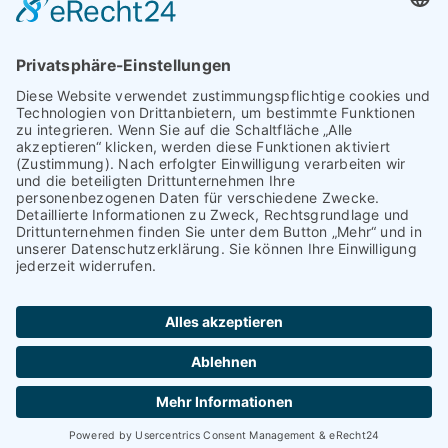
Ski-Club Skihütte:
07570/1439
LINKS:
Aktuelles
Skilift Info’s
Ski Kurse
Programm
Wintersporttag
Unser Verein
Downloads
Kontakt
© Ski-Club Kreenheinstetten
2026 |
Impressum
|
Datenschutzerklärung
|
Cookie-Einstellungen